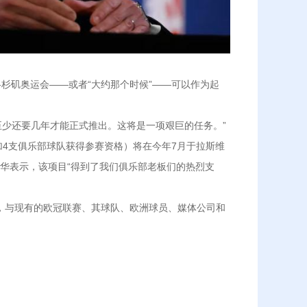
洛杉矶奥运会——或者“大约那个时候”——可以作为起
至少还要几年才能正式推出。这将是一项艰巨的任务。”
加4支俱乐部球队获得参赛资格）将在今年7月于拉斯维
华表示，该项目“得到了我们俱乐部老板们的热烈支
，与现有的欧冠联赛、其球队、欧洲球员、媒体公司和