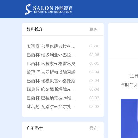
好料推介
更多+
友谊赛 佛罗伦萨vs拉科鲁尼亚
08-06
巴西杯 维多利亚vs巴拉纳竞技
08-06
巴西杯 米拉索vs格雷米奥
08-05
欧冠 圣吉罗斯vs博德闪耀
08-04
近
巴西杯 瑞模贝雷vs桑托斯
08-04
年时间才
瑞典超 哈尔姆斯塔德vs天狼星
08-04
巴西杯 巴拉纳竞技vs维多利亚
08-03
冰岛超 瓦路尔vs加尔扎拜尔星
08-03
百家贴士
更多+