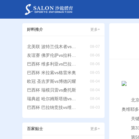
好料推介
更多+
北美联 波特兰伐木者vs普埃布拉
08-07
友谊赛 佛罗伦萨vs拉科鲁尼亚
08-06
巴西杯 维多利亚vs巴拉纳竞技
08-06
巴西杯 米拉索vs格雷米奥
08-05
欧冠 圣吉罗斯vs博德闪耀
08-04
巴西杯 瑞模贝雷vs桑托斯
08-04
瑞典超 哈尔姆斯塔德vs天狼星
08-04
北
巴西杯 巴拉纳竞技vs维多利亚
08-03
奥维耶多
关
第
百家贴士
更多+
第