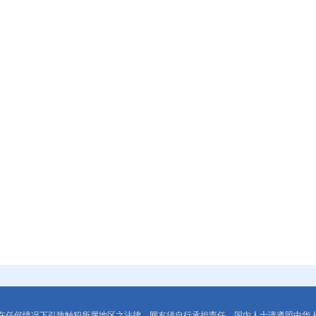
在任何情况下引致触犯所属地区之法律，网友须自行承担责任。国内人士请遵照中华