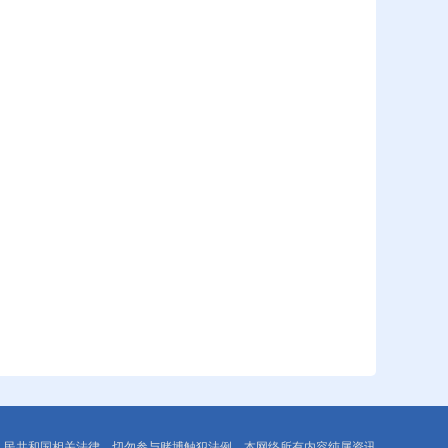
人民共和国相关法律，切勿参与赌博触犯法例，本网络所有内容纯属资讯