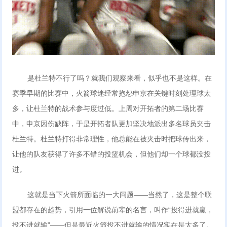
是杜兰特不行了吗？就我们观察来看，似乎也不是这样。在
赛季早期的比赛中，火箭球迷经常抱怨申京在关键时刻处理球太
多，让杜兰特的战术参与度过低。上周对开拓者的第二场比赛
中，申京因伤缺阵，于是开拓者队更加坚决地派出多名球员夹击
杜兰特。杜兰特打得非常理性，他总能在被夹击时把球传出来，
让他的队友获得了许多不错的投篮机会，但他们却一个球都没投
进。
这就是当下火箭所面临的一大问题——当然了，这是整个联
盟都存在的趋势，引用一位解说前辈的名言，叫作“投得进就赢，
投不进就输”——但是最近火箭投不进就输的情况实在是太多了。