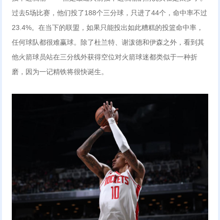
过去5场比赛，他们投了188个三分球，只进了44个，命中率不过
23.4%。在当下的联盟，如果只能投出如此糟糕的投篮命中率，
任何球队都很难赢球。除了杜兰特、谢泼德和伊森之外，看到其
他火箭球员站在三分线外获得空位对火箭球迷都类似于一种折
磨，因为一记精铁将很快诞生。