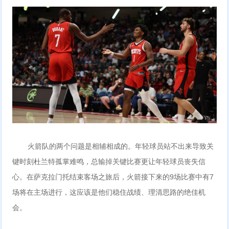
火箭队的两个问题是相辅相成的。年轻球员站不出来导致关
键时刻杜兰特孤掌难鸣，总输掉关键比赛更让年轻球员丧失信
心。在萨克拉门托结束客场之旅后，火箭接下来的9场比赛中有7
场将在主场进行，这应该是他们稳住战绩、理清思路的绝佳机
会。