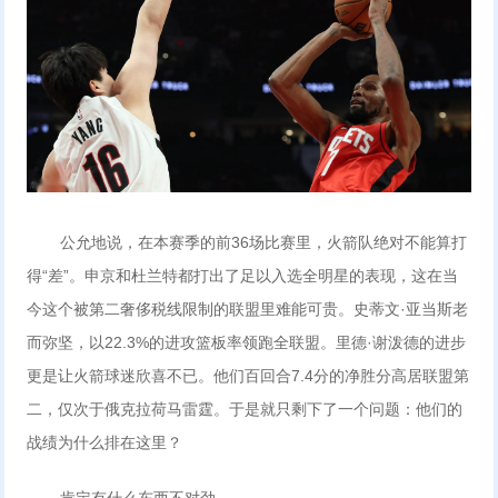
公允地说，在本赛季的前36场比赛里，火箭队绝对不能算打
得“差”。申京和杜兰特都打出了足以入选全明星的表现，这在当
今这个被第二奢侈税线限制的联盟里难能可贵。史蒂文·亚当斯老
而弥坚，以22.3%的进攻篮板率领跑全联盟。里德·谢泼德的进步
更是让火箭球迷欣喜不已。他们百回合7.4分的净胜分高居联盟第
二，仅次于俄克拉荷马雷霆。于是就只剩下了一个问题：他们的
战绩为什么排在这里？