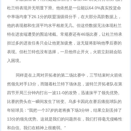
杜兰特表现并无明显下滑。他依然是一位能以64.0%真实投篮命
中率场均拿下26.1分的联盟顶级得分手，在大部分高阶数据上，
他的表现都和生涯平均水平相差无几。但这些数据无法体现杜兰
特在进攻端遭受的围追堵截。常规赛还有46场比赛，让杜兰特承
担过多的进攻任务只会让他更加疲惫，这无疑将影响他季后赛的
表现。但杜兰特也没有选择，一旦他停止开火，火箭立刻就会陷
入困境。
同样是在上周对开拓者的第二场比赛中，三节结束时火箭依
然领先对手13分，而随着杜兰特下场休息，波特兰开拓者队在第
四节开局三分钟内打出一波11-0的攻势，迅速抹平了领先优势。
比赛的势头在一瞬间发生了转变。乌多卡因此在赛后痛批球队的
年轻球员：“我把一个37岁的老将换下场3分钟，结果立刻丢掉了
13分的领先优势。这就是我们的问题所在，我们打得毫无侵略性
和自信。我们在精神上很脆弱。”