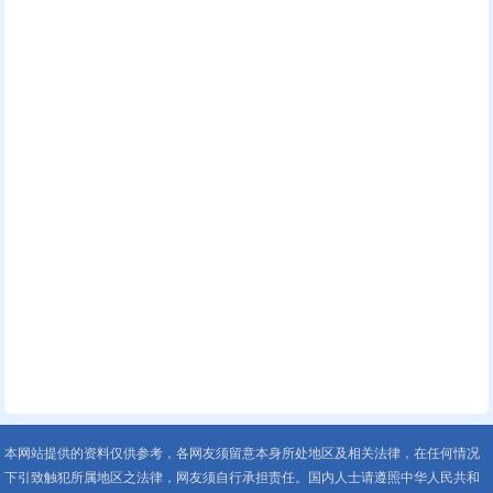
本网站提供的资料仅供参考，各网友须留意本身所处地区及相关法律，在任何情况
下引致触犯所属地区之法律，网友须自行承担责任。国内人士请遵照中华人民共和